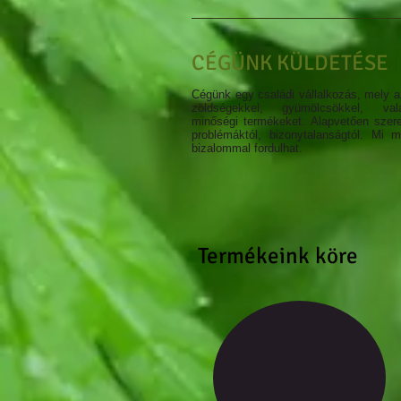
CÉGÜNK KÜLDETÉSE
Cégünk egy családi vállalkozás, mely az
zöldségekkel, gyümölcsökkel, v
minőségi termékeket. Alapvetően szer
problémáktól, bizonytalanságtól. Mi 
bizalommal fordulhat.
Termékeink köre