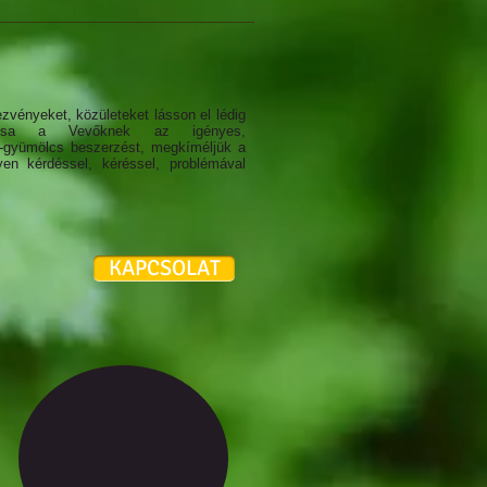
ezvényeket, közületeket lásson el lédig
tosítsa a Vevőknek az igényes,
-gyümölcs beszerzést, megkíméljük a
en kérdéssel, kéréssel, problémával
KAPCSOLAT