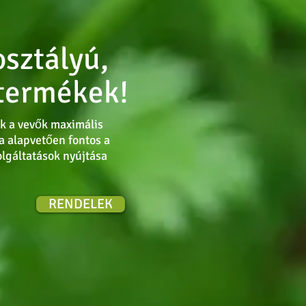
osztályú,
termékek!
k a vevők maximális
a alapvetően fontos a
lgáltatások nyújtása
RENDELEK