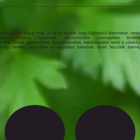
zal a céllal alakult meg, 20 évvel ezelőtt, hogy különböző éttermeket, rend
alamint tisztítva, darabolva, vákuumfóliába csomagoltan biz
etnénk Önnek egyszerűbbé, kényelmesebbé, hatékonyabbá tenni a zöldség
mindig, minden helyzetben a megoldást keressük, ezért hozzánk bármily