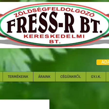
feldolgozás kiszállítás
google-site-
verification=9PXRMqTl0cR8l_QiwdOLZPRyuxMSjhydF7rln
3SPkU
AD
TERMÉKEINK
ÁRAINK
CÉGÜNKRŐL
GY.I.K.