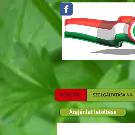
Zöldség gyümölcs 
FŐOLDAL
SZOLGÁLTATÁSAINK
Árajánlat letöltése