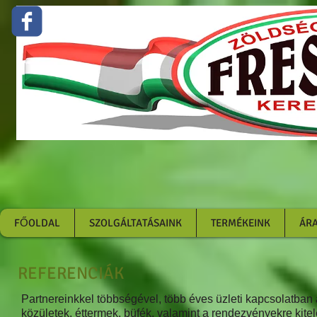
Zöldség gyümölcs feldolgozás 
google-site-
verificatio
3SPkU
FŐOLDAL
SZOLGÁLTATÁSAINK
TERMÉKEINK
ÁRA
REFERENCIÁK
Partnereinkkel többségével, több éves üzleti kapcsolatban 
közületek, éttermek, büfék, valamint a rendezvényekre kit