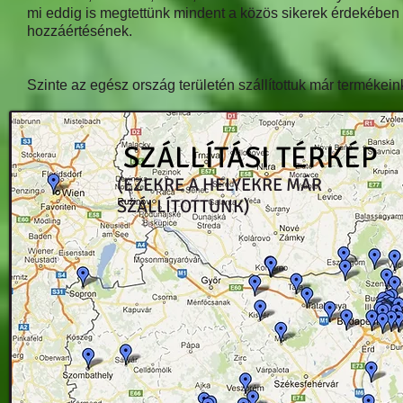
mi eddig is megtettünk mindent a közös sikerek érdekében 
hozzáértésének.
Szinte az egész ország területén szállítottuk már termékei
SZÁLLÍTÁSI TÉRKÉP
(EZEKRE A HELYEKRE MÁR
SZÁLLÍTOTTUNK)