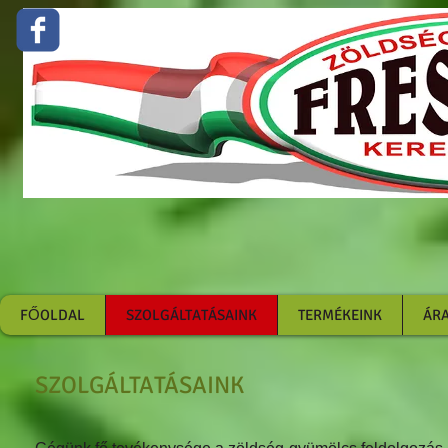
Zöldség gyümölcs feldolgozás 
google-site-
verificatio
3SPkU
FŐOLDAL
SZOLGÁLTATÁSAINK
TERMÉKEINK
ÁRA
SZOLGÁLTATÁSAINK