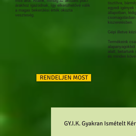
friss árut. Áraink, mindig az aktuális piaci
tisztítva, bármi
árakhoz igazodnak, így elkerülhetővé válik
egyedi igények 
a magas bekerülési érték okozta
állapotban, léd
veszteség.
csomagolásban 
kiszerelésben.
Gépi illetve kéz
Termékeink csa
alapanyagokból 
alatt, betartunk
és minden köve
RENDELJEN MOST
GY.I.K. Gyakran Ismételt Ké