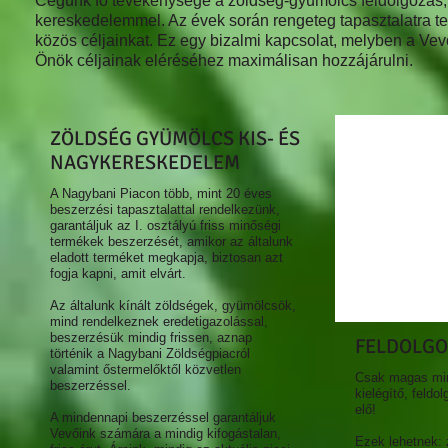
Cégünk fő tevékenysége a zöldség-gyümölcs feldolgozás, 
kereskedelemmel. Az évek során rengeteg tapasztalatra tet
közös céljainkat. Ez egy bizalmi kapcsolat, melyben a Vevő 
Önök céljainak eléréséhez maximálisan hozzájárulni.
ZÖLDSÉG GYÜMÖLCS KIS- ÉS
NAGYKERESKEDELEM
A Nagybani Piacon több, mint 20 éves
beszerzési tapasztalattal rendelkezünk,
garantáljuk az I. osztályú friss minőségi
termékek beszerzését, amikor az általunk
eladott terméket megkapja, biztosan azt
fogja kapni, amit elvárt.
Az általunk kínált zöldségek, gyümölcsök,
mind rendelkeznek eredetigazolással,
beszerzésük mindig frissen, aznap
FELDOLGO
történik a Nagybani Zöldségpiacról
valamint őstermelőktől közvetlen
Csak magas min
beszerzéssel.
kielégítő, feldo
elő!
A mindennapi beszerzéssel garantáljuk
Vevőink számára a mindig kifogástalan,
Ezek lehetnek: