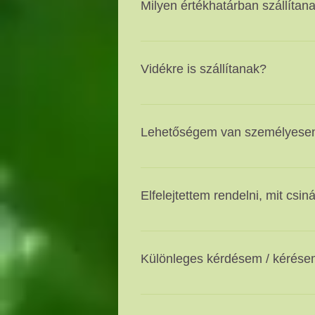
Milyen értékhatárban szállítana
Budapest területén belül nettó 5000 
távolság és a megrendelés méretén
Vidékre is szállítanak?
Igen, főleg nagyobb tételben ren
kérjük vegye fel velünk a kapcsola
Lehetőségem van személyesen 
Amennyiben megrendelte a kívánt t
Monoki utca 79-81. szám alatt.
Elfelejtettem rendelni, mit csiná
Mindenképpen javasoljuk minél ham
mert így tudjuk a leghamarabb elk
Különleges kérdésem / kérése
lehetőségünkben áll megpróbáljuk
telephelyünkön át tudja venni a ter
A 06 30 900 35 92-es telefonszámo