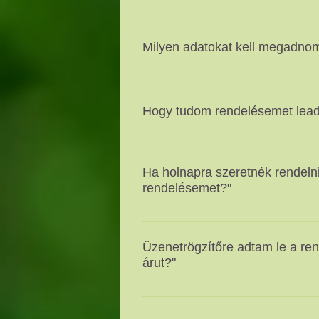
Milyen adatokat kell megadnom
Számlázási nevet, címet, adószámot
egység megnevezésére, nyitvatartási
Hogy tudom rendelésemet lead
kapcsolattartói elérhetőségre (aki
átvétel kívánt időpontjára (2órás i
Több lehetőség van: - telefonon a
vagy üzenetrögzítő 0-24h) - email
Ha holnapra szeretnék rendeln
weboldalunk rendeles leadási felü
rendelésemet?"
Este 18:00 -ig beérkezett rendlések
Üzenetrögzítőre adtam le a re
árut?"
Természetesen igen, az üzenetrög
feldologzásra és kiszállításra kerül