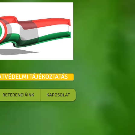
x
ATVÉDELMI TÁJÉKOZTATÁS
REFERENCIÁINK
KAPCSOLAT