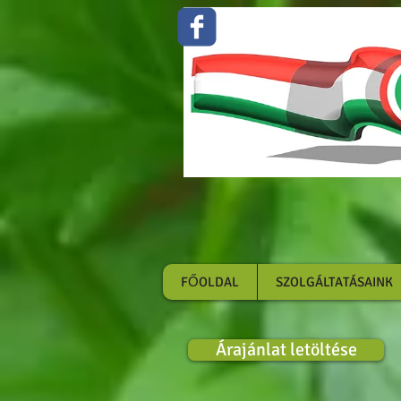
Zöldség gyümölcs 
FŐOLDAL
SZOLGÁLTATÁSAINK
Árajánlat letöltése