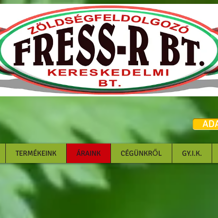
feldolgozás kiszállítás
google-site-
verification=9PXRMqTl0cR8l_QiwdOLZPRyuxMSjhydF7rln
3SPkU
AD
TERMÉKEINK
ÁRAINK
CÉGÜNKRŐL
GY.I.K.